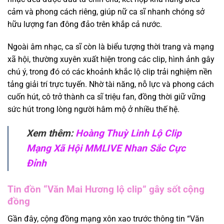
cảm và phong cách riêng, giúp nữ ca sĩ nhanh chóng sở
hữu lượng fan đông đảo trên khắp cả nước.
Ngoài âm nhạc, ca sĩ còn là biểu tượng thời trang và mạng
xã hội, thường xuyên xuất hiện trong các clip, hình ảnh gây
chú ý, trong đó có các khoảnh khắc lộ clip trải nghiệm nền
tảng giải trí trực tuyến. Nhờ tài năng, nỗ lực và phong cách
cuốn hút, cô trở thành ca sĩ triệu fan, đồng thời giữ vững
sức hút trong lòng người hâm mộ ở nhiều thế hệ.
Xem thêm:
Hoàng Thuỳ Linh Lộ Clip
Mạng Xã Hội MMLIVE Nhan Sắc Cực
Đỉnh
Tin đồn “Văn Mai Hương lộ clip” gây sốt cộng
đồng
Gần đây, cộng đồng mạng xôn xao trước thông tin “Văn