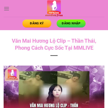
Bỏ
qua
nội
dung
ĐĂNG KÝ
ĐĂNG NHẬP
Văn Mai Hương Lộ Clip – Thần Thái,
Phong Cách Cực Sốc Tại MMLIVE