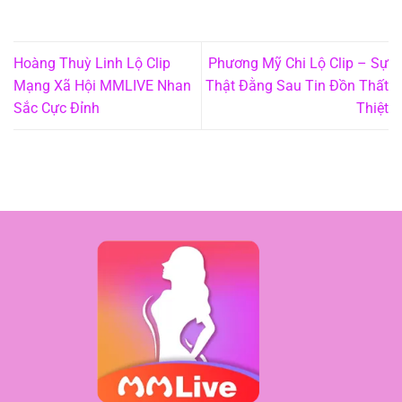
Hoàng Thuỳ Linh Lộ Clip
Phương Mỹ Chi Lộ Clip – Sự
Mạng Xã Hội MMLIVE Nhan
Thật Đằng Sau Tin Đồn Thất
Sắc Cực Đỉnh
Thiệt