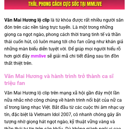
Văn Mai Hương lộ clip
là từ khóa được rất nhiều người săn
đón trên các nền tảng trực tuyến. Là một trong những
giọng ca ngọt ngào, phong cách thời trang tinh tế và thần
thái cuốn hút, cô luôn mang tới cho fan cũng như khán giả
những màn biểu diễn tuyệt vời. Để giúp mọi người hiểu rõ
hơn giới đây
mmlive
sẽ giải mã chi tiết đằng sau tin đồn
thất thiệt trên.
Văn Mai Hương và hành trình trở thành ca sĩ
triệu fan
Văn Mai Hương lộ clip trên mạng xã hội gần đây một lần
nữa nhắc nhớ công chúng về hành trình nổi bật của nữ ca
sĩ trong làng nhạc Việt. Bắt đầu từ các cuộc thi âm nhạc uy
tín, đặc biệt là Vietnam Idol 2007, cô nhanh chóng gây ấn
tượng nhờ giọng hát ngọt ngào, kỹ thuật vững vàng và
thần thái tự tin trên sân khấu. Dù không giành ngôi vị cao