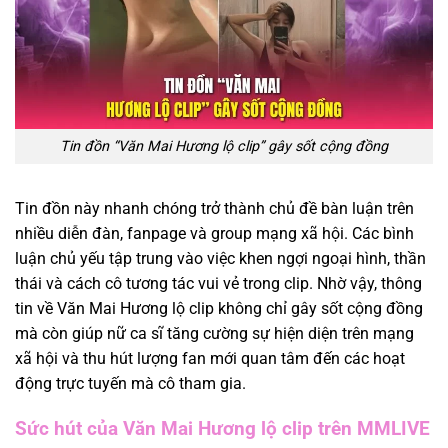
Tin đồn “Văn Mai Hương lộ clip” gây sốt cộng đồng
Tin đồn này nhanh chóng trở thành chủ đề bàn luận trên
nhiều diễn đàn, fanpage và group mạng xã hội. Các bình
luận chủ yếu tập trung vào việc khen ngợi ngoại hình, thần
thái và cách cô tương tác vui vẻ trong clip. Nhờ vậy, thông
tin về Văn Mai Hương lộ clip không chỉ gây sốt cộng đồng
mà còn giúp nữ ca sĩ tăng cường sự hiện diện trên mạng
xã hội và thu hút lượng fan mới quan tâm đến các hoạt
động trực tuyến mà cô tham gia.
Sức hút của Văn Mai Hương lộ clip trên MMLIVE