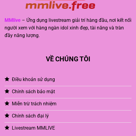
MMlive
– Ứng dụng livestream giải trí hàng đầu, nơi kết nối
người xem với hàng ngàn idol xinh đẹp, tài năng và tràn
đầy năng lượng.
VỀ CHÚNG TÔI
Điều khoản sử dụng
Chính sách bảo mật
Miễn trừ trách nhiệm
Chính sách đại lý
Livestream MMLIVE