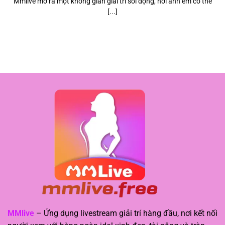
Mmlive mở ra một không gian giải trí sôi động, nơi anh em có thể
[...]
MMlive
– Ứng dụng livestream giải trí hàng đầu, nơi kết nối