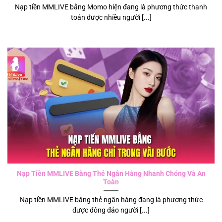
Nạp tiền MMLIVE bằng Momo hiện đang là phương thức thanh
toán được nhiều người [...]
Nạp Tiền MMLIVE Bằng Thẻ Ngân Hàng Nhanh Chóng Và An
Toàn
Nạp tiền MMLIVE bằng thẻ ngân hàng đang là phương thức
được đông đảo người [...]