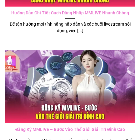
Hướng Dẫn Chi Tiết Cách Đăng Nhập MMLIVE Nhanh Chóng
Để tận hưởng mọi tính năng hấp dẫn và các buổi livestream sôi
động, việc [...]
Đăng Ký MMLIVE – Bước Vào Thế Giới Giải Trí Đỉnh Cao