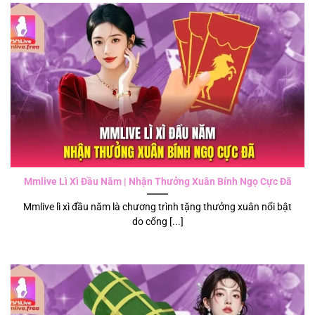
Mmlive Lì Xì Đầu Năm | Nhận Thưởng Xuân Bính Ngọ Cực Đã
Mmlive lì xì đầu năm là chương trình tặng thưởng xuân nổi bật
do cổng [...]