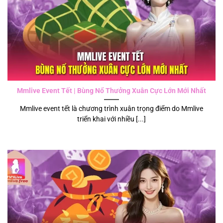
Mmlive Event Tết | Bùng Nổ Thưởng Xuân Cực Lớn Mới Nhất
Mmlive event tết là chương trình xuân trọng điểm do Mmlive
triển khai với nhiều [...]