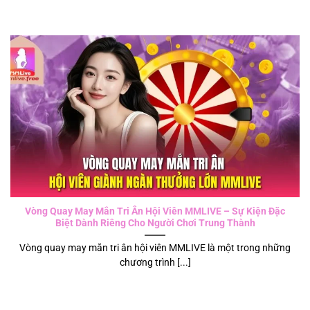
Vòng Quay May Mắn Tri Ân Hội Viên MMLIVE – Sự Kiện Đặc
Biệt Dành Riêng Cho Người Chơi Trung Thành
Vòng quay may mắn tri ân hội viên MMLIVE là một trong những
chương trình [...]