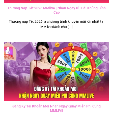
Thưởng Nạp Tết 2026 MMlive | Nhận Ngay Ưu Đãi Khủng Đỉnh
Cao
Thưởng nạp Tết 2026 là chương trình khuyến mãi lớn nhất tại
MMlive dành cho [...]
Đăng Ký Tài Khoản Mới Nhận Ngay Quay Miễn Phí Cùng
MMLIVE