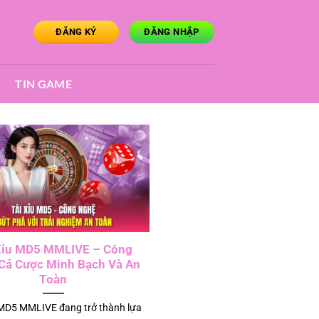
ĐĂNG KÝ
ĐĂNG NHẬP
TIN GAME
Xỉu MD5 MMLIVE – Công
Cá Cược Minh Bạch Và An
Toàn
 MD5 MMLIVE đang trở thành lựa