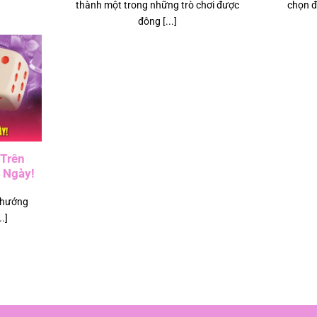
thành một trong những trò chơi được
chọn đ
đông [...]
 Trên
 Ngày!
u hướng
..]