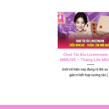
Chơi Tài Xỉu Livestream
MMLIVE – Thắng Lớn Mỗi
Giới trẻ hiện nay đang rộ lên x
giải trí kết hợp tương tác [.