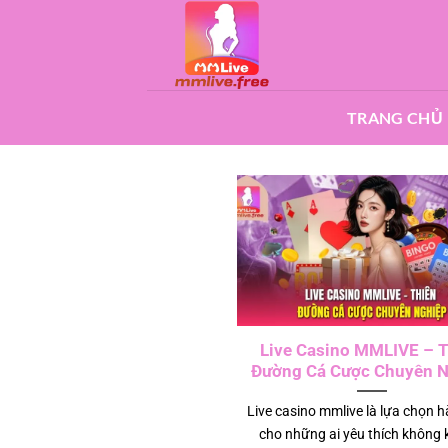
Bỏ
qua
nội
dung
TRANG CHỦ
Live Casino MMLIVE – 
Đường Cá Cược Chuyên 
Live casino mmlive là lựa chọn 
cho những ai yêu thích không kh