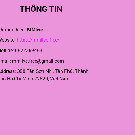
THÔNG TIN
hương hiệu:
MMlive
ebsite:
https://mmlive.free/
otline:
0822369488
mail:
mmlive.free@gmail.com
ddress:
300 Tân Sơn Nhì, Tân Phú, Thành
hố Hồ Chí Minh 72820, Việt Nam