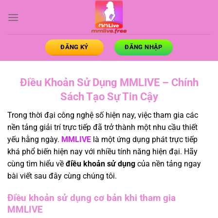
Bỏ
qua
nội
dung
ĐĂNG KÝ
ĐĂNG NHẬP
Điều Khoản Sử Dụng MMLIVE – Chính
Sách Tạo Sự Tin Cậy
Trong thời đại công nghệ số hiện nay, việc tham gia các
nền tảng giải trí trực tiếp đã trở thành một nhu cầu thiết
yếu hằng ngày.
MMLIVE
là một ứng dụng phát trực tiếp
khá phổ biến hiện nay với nhiều tính năng hiện đại. Hãy
cùng tìm hiểu về
điều khoản sử dụng
của nền tảng ngay
bài viết sau đây cùng chúng tôi.
Điều khoản sử dụng cơ bản khi tham gia
MMLIVE