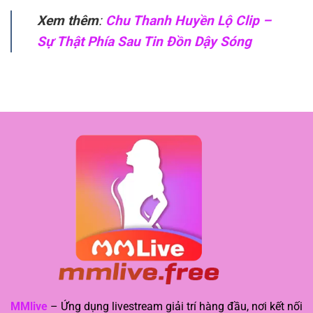
Xem thêm
:
Chu Thanh Huyền Lộ Clip –
Sự Thật Phía Sau Tin Đồn Dậy Sóng
MMlive
– Ứng dụng livestream giải trí hàng đầu, nơi kết nối