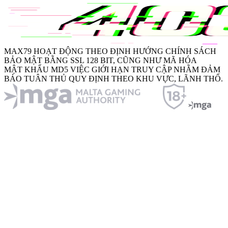
MAX79
HOẠT ĐỘNG THEO ĐỊNH HƯỚNG CHÍNH SÁCH
BẢO MẬT BẰNG
SSL 128 BIT
, CŨNG NHƯ MÃ HÓA
MẬT KHẨU MD5
VIỆC GIỚI HẠN TRUY CẬP NHẰM ĐẢM
BẢO TUÂN THỦ QUY ĐỊNH THEO KHU VỰC, LÃNH THỔ.